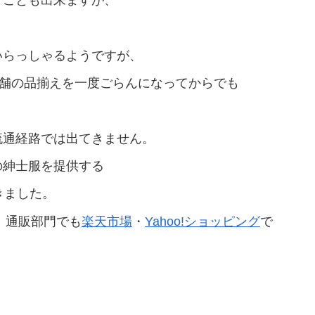
いらっしゃるようですが、
店舗の品揃えを一度ごらんになってからでも
流通経路では出てきません。
の紳士服を提供する
きました。
、通販部門でも
楽天市場
・
Yahoo!ショッピング
で
。