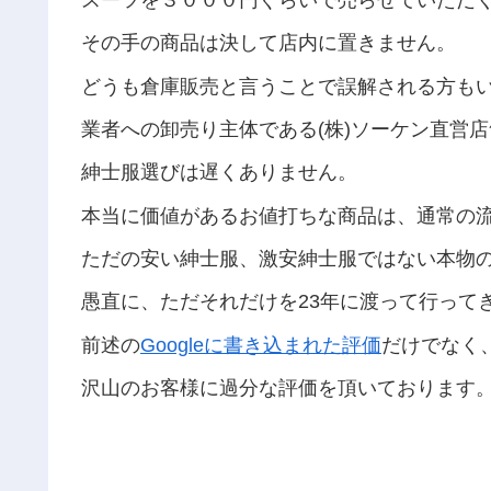
その手の商品は決して店内に置きません。
どうも倉庫販売と言うことで誤解される方も
業者への卸売り主体である(株)ソーケン直営
紳士服選びは遅くありません。
本当に価値があるお値打ちな商品は、通常の
ただの安い紳士服、激安紳士服ではない本物
愚直に、ただそれだけを23年に渡って行って
前述の
Googleに書き込まれた評価
だけでなく
沢山のお客様に過分な評価を頂いております